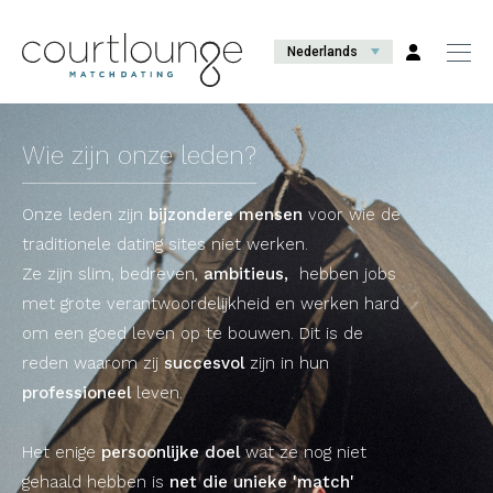
Nederlands
Wie zijn onze leden?
Onze leden zijn
bijzondere mensen
voor wie de
traditionele dating sites niet werken.
Ze zijn slim, bedreven,
ambitieus,
hebben jobs
met grote verantwoordelijkheid en werken hard
om een goed leven op te bouwen. Dit is de
reden waarom zij
succesvol
zijn in hun
professioneel
leven.
Het enige
persoonlijke doel
wat ze nog niet
gehaald hebben is
net die unieke 'match'